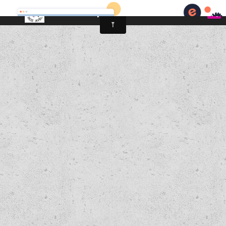
Seiz Avel Trappes-en-Yvelines