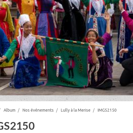
Album
Nos événements
Lully à la Merise
IMGS2150
GS2150