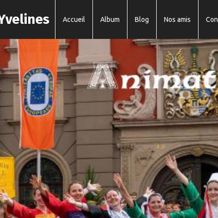
Yvelines
Accueil
Album
Blog
Nos amis
Con