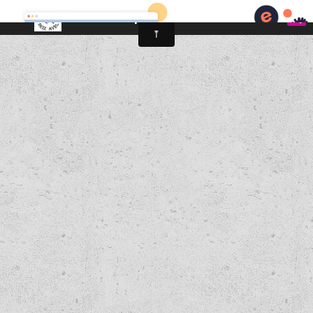
Seiz Avel Trappes-en-Yvelines